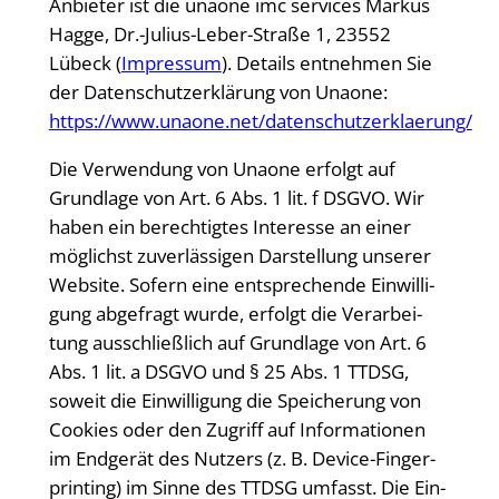
Anbie­ter ist die unao­ne imc ser­vices Mar­kus
Hag­ge, Dr.-Julius-Leber-Straße 1, 23552
Lübeck (
Impres­sum
). Details ent­neh­men Sie
der Daten­schutz­er­klä­rung von Unao­ne:
https://www.unaone.net/datenschutzerklaerung/
Die Ver­wen­dung von Unao­ne erfolgt auf
Grund­la­ge von Art. 6 Abs. 1 lit. f DSGVO. Wir
haben ein berech­tig­tes Inter­es­se an einer
mög­lichst zuver­läs­si­gen Dar­stel­lung unse­rer
Web­site. Sofern eine ent­spre­chen­de Ein­wil­li­
gung abge­fragt wur­de, erfolgt die Ver­ar­bei­
tung aus­schließ­lich auf Grund­la­ge von Art. 6
Abs. 1 lit. a DSGVO und § 25 Abs. 1 TTDSG,
soweit die Ein­wil­li­gung die Spei­che­rung von
Coo­kies oder den Zugriff auf Infor­ma­tio­nen
im End­ge­rät des Nut­zers (z. B. Device-Fin­ger­
prin­ting) im Sin­ne des TTDSG umfasst. Die Ein­