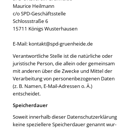
Mau­rice Heil­mann
c/​o SPD-Geschäfts­stel­le
Schloss­stra­ße 6
15711 Königs Wus­ter­hau­sen
E‑Mail:
kontakt@spd-gruenheide.de
Ver­ant­wort­li­che Stel­le ist die natür­li­che oder
juris­ti­sche Per­son, die allein oder gemein­sam
mit ande­ren über die Zwe­cke und Mit­tel der
Ver­ar­bei­tung von per­so­nen­be­zo­ge­nen Daten
(z. B. Namen, E‑Mail-Adres­sen o. Ä.)
entscheidet.
Spei­cher­dau­er
Soweit inner­halb die­ser Daten­schutz­er­klä­rung
kei­ne spe­zi­el­le­re Spei­cher­dau­er genannt wur­