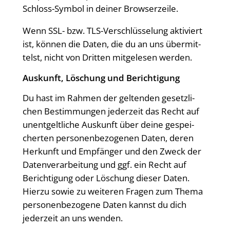
Schloss-Sym­bol in dei­ner Browserzeile.
Wenn SSL- bzw. TLS-Ver­schlüs­se­lung akti­viert
ist, kön­nen die Daten, die du an uns über­mit­
telst, nicht von Drit­ten mit­ge­le­sen werden.
Aus­kunft, Löschung und Berichtigung
Du hast im Rah­men der gel­ten­den gesetz­li­
chen Bestim­mun­gen jeder­zeit das Recht auf
unent­gelt­li­che Aus­kunft über dei­ne gespei­
cher­ten per­so­nen­be­zo­ge­nen Daten, deren
Her­kunft und Emp­fän­ger und den Zweck der
Daten­ver­ar­bei­tung und ggf. ein Recht auf
Berich­ti­gung oder Löschung die­ser Daten.
Hier­zu sowie zu wei­te­ren Fra­gen zum The­ma
per­so­nen­be­zo­ge­ne Daten kannst du dich
jeder­zeit an uns wenden.