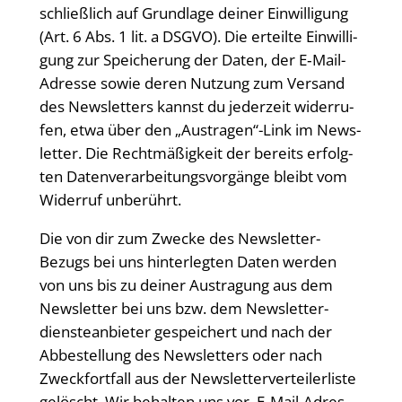
schließ­lich auf Grund­la­ge dei­ner Ein­wil­li­gung
(Art. 6 Abs. 1 lit. a DSGVO). Die erteil­te Ein­wil­li­
gung zur Spei­che­rung der Daten, der E‑Mail-
Adres­se sowie deren Nut­zung zum Ver­sand
des News­let­ters kannst du jeder­zeit wider­ru­
fen, etwa über den „Austragen“-Link im News­
let­ter. Die Recht­mä­ßig­keit der bereits erfolg­
ten Daten­ver­ar­bei­tungs­vor­gän­ge bleibt vom
Wider­ruf unberührt.
Die von dir zum Zwe­cke des News­let­ter-
Bezugs bei uns hin­ter­leg­ten Daten wer­den
von uns bis zu dei­ner Aus­tra­gung aus dem
News­let­ter bei uns bzw. dem News­let­ter­
diens­te­an­bie­ter gespei­chert und nach der
Abbe­stel­lung des News­let­ters oder nach
Zweck­fort­fall aus der News­let­ter­ver­tei­ler­lis­te
gelöscht. Wir behal­ten uns vor, E‑Mail-Adres­