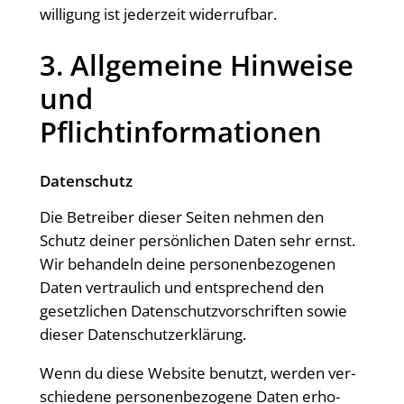
wil­li­gung ist jeder­zeit widerrufbar.
3. All­ge­mei­ne Hin­wei­se
und
Pflichtinformationen
Daten­schutz
Die Betrei­ber die­ser Sei­ten neh­men den
Schutz dei­ner per­sön­li­chen Daten sehr ernst.
Wir behan­deln dei­ne per­so­nen­be­zo­ge­nen
Daten ver­trau­lich und ent­spre­chend den
gesetz­li­chen Daten­schutz­vor­schrif­ten sowie
die­ser Datenschutzerklärung.
Wenn du die­se Web­site benutzt, wer­den ver­
schie­de­ne per­so­nen­be­zo­ge­ne Daten erho­