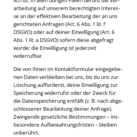
lich ist. In allen übri­gen Fäl­len beruht die Ver­
ar­bei­tung auf unse­rem berech­tig­ten Inter­es­
se an der effek­ti­ven Bear­bei­tung der an uns
gerich­te­ten Anfra­gen (Art. 6 Abs. 1 lit. f
DSGVO) oder auf dei­ner Ein­wil­li­gung (Art. 6
Abs. 1 lit. a DSGVO) sofern die­se abge­fragt
wur­de; die Ein­wil­li­gung ist jeder­zeit
widerrufbar.
Die von Ihnen im Kon­takt­for­mu­lar ein­ge­ge­be­
nen Daten ver­blei­ben bei uns, bis du uns zur
Löschung auf­for­derst, dei­ne Ein­wil­li­gung zur
Spei­che­rung wider­rufst oder der Zweck für
die Daten­spei­che­rung ent­fällt (z. B. nach abge­
schlos­se­ner Bear­bei­tung dei­ner Anfra­ge).
Zwin­gen­de gesetz­li­che Bestim­mun­gen – ins­
be­son­de­re Auf­be­wah­rungs­fris­ten – blei­ben
unberührt.