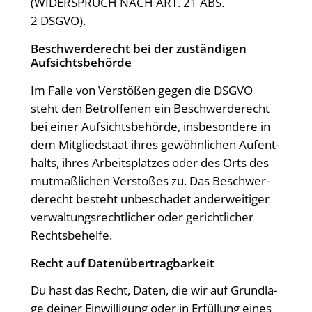
(WIDERSPRUCH NACH ART. 21 ABS.
2 DSGVO).
Beschwerde­recht bei der zustän­di­gen
Aufsichtsbehörde
Im Fal­le von Ver­stö­ßen gegen die DSGVO
steht den Betrof­fe­nen ein Beschwer­de­recht
bei einer Auf­sichts­be­hör­de, ins­be­son­de­re in
dem Mit­glied­staat ihres gewöhn­li­chen Auf­ent­
halts, ihres Arbeits­plat­zes oder des Orts des
mut­maß­li­chen Ver­sto­ßes zu. Das Beschwer­
de­recht besteht unbe­scha­det ander­wei­ti­ger
ver­wal­tungs­recht­li­cher oder gericht­li­cher
Rechtsbehelfe.
Recht auf Datenübertragbarkeit
Du hast das Recht, Daten, die wir auf Grund­la­
ge dei­ner Ein­wil­li­gung oder in Erfül­lung eines