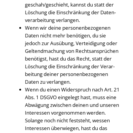
geschah/​geschieht, kannst du statt der
Löschung die Ein­schrän­kung der Daten­
ver­ar­bei­tung verlangen.
Wenn wir dei­ne per­so­nen­be­zo­ge­nen
Daten nicht mehr benö­ti­gen, du sie
jedoch zur Aus­übung, Ver­tei­di­gung oder
Gel­tend­ma­chung von Rechts­an­sprü­chen
benö­tigst, hast du das Recht, statt der
Löschung die Ein­schrän­kung der Ver­ar­
bei­tung dei­ner per­so­nen­be­zo­ge­nen
Daten zu verlangen.
Wenn du einen Wider­spruch nach Art. 21
Abs. 1 DSGVO ein­ge­legt hast, muss eine
Abwä­gung zwi­schen dei­nen und unse­ren
Inter­es­sen vor­ge­nom­men wer­den.
Solan­ge noch nicht fest­steht, wes­sen
Inter­es­sen über­wie­gen, hast du das