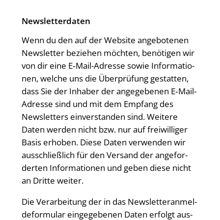
Newsletter­daten
Wenn du den auf der Web­site ange­bo­te­nen
News­let­ter bezie­hen möch­ten, benö­ti­gen wir
von dir eine E‑Mail-Adres­se sowie Infor­ma­tio­
nen, wel­che uns die Über­prü­fung gestat­ten,
dass Sie der Inha­ber der ange­ge­be­nen E‑Mail-
Adres­se sind und mit dem Emp­fang des
News­let­ters ein­ver­stan­den sind. Wei­te­re
Daten wer­den nicht bzw. nur auf frei­wil­li­ger
Basis erho­ben. Die­se Daten ver­wen­den wir
aus­schließ­lich für den Ver­sand der ange­for­
der­ten Infor­ma­tio­nen und geben die­se nicht
an Drit­te weiter.
Die Ver­ar­bei­tung der in das News­let­ter­an­mel­
de­for­mu­lar ein­ge­ge­be­nen Daten erfolgt aus­