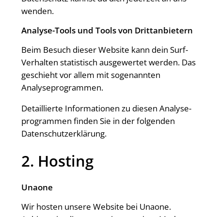
wenden.
Ana­ly­se-Tools und Tools von Drittanbietern
Beim Besuch die­ser Web­site kann dein Surf-
Ver­hal­ten sta­tis­tisch aus­ge­wer­tet wer­den. Das
geschieht vor allem mit soge­nann­ten
Analyseprogrammen.
Detail­lier­te Infor­ma­tio­nen zu die­sen Ana­ly­se­
pro­gram­men fin­den Sie in der fol­gen­den
Datenschutzerklärung.
2. Hos­ting
Unao­ne
Wir hos­ten unse­re Web­site bei Unao­ne.