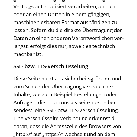
Ver­trags auto­ma­ti­siert ver­ar­bei­ten, an dich
oder an einen Drit­ten in einem gän­gi­gen,
maschi­nen­les­ba­ren For­mat aus­hän­di­gen zu
las­sen. Sofern du die direk­te Über­tra­gung der
Daten an einen ande­ren Ver­ant­wort­li­chen ver­
langst, erfolgt dies nur, soweit es tech­nisch
mach­bar ist.
SSL- bzw. TLS-Verschlüsselung
Die­se Sei­te nutzt aus Sicher­heits­grün­den und
zum Schutz der Über­tra­gung ver­trau­li­cher
Inhal­te, wie zum Bei­spiel Bestel­lun­gen oder
Anfra­gen, die du an uns als Sei­ten­be­trei­ber
sen­dest, eine SSL- bzw. TLS-Ver­schlüs­se­lung.
Eine ver­schlüs­sel­te Ver­bin­dung erkennst du
dar­an, dass die Adress­zei­le des Brow­sers von
„http://“ auf „https://“ wech­selt und an dem