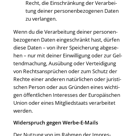
Recht, die Ein­schrän­kung der Ver­ar­bei­
tung dei­ner per­so­nen­be­zo­ge­nen Daten
zu verlangen.
Wenn du die Ver­ar­bei­tung dei­ner per­so­nen­
be­zo­ge­nen Daten ein­ge­schränkt hast, dür­fen
die­se Daten – von ihrer Spei­che­rung abge­se­
hen – nur mit dei­ner Ein­wil­li­gung oder zur Gel­
tend­ma­chung, Aus­übung oder Ver­tei­di­gung
von Rechts­an­sprü­chen oder zum Schutz der
Rech­te einer ande­ren natür­li­chen oder juris­ti­
schen Per­son oder aus Grün­den eines wich­ti­
gen öffent­li­chen Inter­es­ses der Euro­päi­schen
Uni­on oder eines Mit­glied­staats ver­ar­bei­tet
werden.
Wider­spruch gegen Werbe-E-Mails
Der Nut­zung von im Rah­men der Impres­