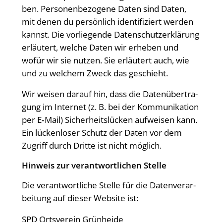
ben. Per­so­nen­be­zo­ge­ne Daten sind Daten,
mit denen du per­sön­lich iden­ti­fi­ziert wer­den
kannst. Die vor­lie­gen­de Daten­schutz­er­klä­rung
erläu­tert, wel­che Daten wir erhe­ben und
wofür wir sie nut­zen. Sie erläu­tert auch, wie
und zu wel­chem Zweck das geschieht.
Wir wei­sen dar­auf hin, dass die Daten­über­tra­
gung im Inter­net (z. B. bei der Kom­mu­ni­ka­ti­on
per E‑Mail) Sicher­heits­lü­cken auf­wei­sen kann.
Ein lücken­lo­ser Schutz der Daten vor dem
Zugriff durch Drit­te ist nicht möglich.
Hin­weis zur ver­ant­wort­li­chen Stelle
Die ver­ant­wort­li­che Stel­le für die Daten­ver­ar­
bei­tung auf die­ser Web­site ist:
SPD Orts­ver­ein Grünheide