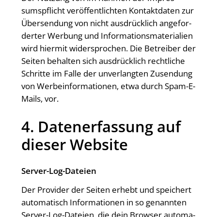
sums­pflicht ver­öf­fent­lich­ten Kon­takt­da­ten zur
Über­sen­dung von nicht aus­drück­lich ange­for­
der­ter Wer­bung und Infor­ma­ti­ons­ma­te­ria­li­en
wird hier­mit wider­spro­chen. Die Betrei­ber der
Sei­ten behal­ten sich aus­drück­lich recht­li­che
Schrit­te im Fal­le der unver­lang­ten Zusen­dung
von Wer­be­infor­ma­tio­nen, etwa durch Spam-E-
Mails, vor.
4. Daten­er­fas­sung auf
die­ser Website
Ser­ver-Log-Datei­en
Der Pro­vi­der der Sei­ten erhebt und spei­chert
auto­ma­tisch Infor­ma­tio­nen in so genann­ten
Ser­ver-Log-Datei­en, die dein Brow­ser auto­ma­