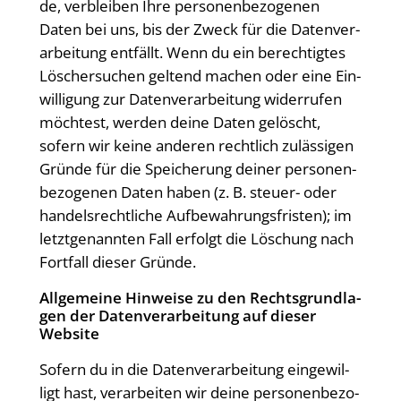
de, ver­blei­ben Ihre per­so­nen­be­zo­ge­nen
Daten bei uns, bis der Zweck für die Daten­ver­
ar­bei­tung ent­fällt. Wenn du ein berech­tig­tes
Löscher­su­chen gel­tend machen oder eine Ein­
wil­li­gung zur Daten­ver­ar­bei­tung wider­ru­fen
möch­test, wer­den dei­ne Daten gelöscht,
sofern wir kei­ne ande­ren recht­lich zuläs­si­gen
Grün­de für die Spei­che­rung dei­ner per­so­nen­
be­zo­ge­nen Daten haben (z. B. steu­er- oder
han­dels­recht­li­che Auf­be­wah­rungs­fris­ten); im
letzt­ge­nann­ten Fall erfolgt die Löschung nach
Fort­fall die­ser Gründe.
All­ge­mei­ne Hin­wei­se zu den Rechts­grund­la­
gen der Daten­ver­ar­bei­tung auf die­ser
Website
Sofern du in die Daten­ver­ar­bei­tung ein­ge­wil­
ligt hast, ver­ar­bei­ten wir dei­ne per­so­nen­be­zo­