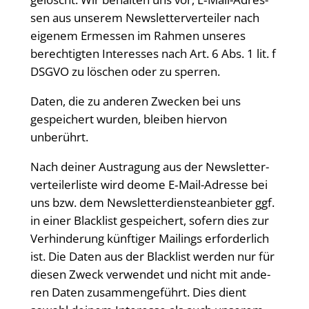
sen aus unse­rem News­let­ter­ver­tei­ler nach
eige­nem Ermes­sen im Rah­men unse­res
berech­tig­ten Inter­es­ses nach Art. 6 Abs. 1 lit. f
DSGVO zu löschen oder zu sperren.
Daten, die zu ande­ren Zwe­cken bei uns
gespei­chert wur­den, blei­ben hier­von
unberührt.
Nach dei­ner Aus­tra­gung aus der News­let­ter­
ver­tei­ler­lis­te wird deo­me E‑Mail-Adres­se bei
uns bzw. dem News­let­ter­diens­te­an­bie­ter ggf.
in einer Black­list gespei­chert, sofern dies zur
Ver­hin­de­rung künf­ti­ger Mai­lings erfor­der­lich
ist. Die Daten aus der Black­list wer­den nur für
die­sen Zweck ver­wen­det und nicht mit ande­
ren Daten zusam­men­ge­führt. Dies dient