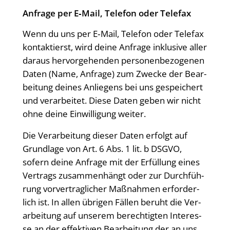
Anfra­ge per E‑Mail, Tele­fon oder Telefax
Wenn du uns per E‑Mail, Tele­fon oder Tele­fax
kon­tak­tierst, wird dei­ne Anfra­ge inklu­si­ve aller
dar­aus her­vor­ge­hen­den per­so­nen­be­zo­ge­nen
Daten (Name, Anfra­ge) zum Zwe­cke der Bear­
bei­tung dei­nes Anlie­gens bei uns gespei­chert
und ver­ar­bei­tet. Die­se Daten geben wir nicht
ohne dei­ne Ein­wil­li­gung weiter.
Die Ver­ar­bei­tung die­ser Daten erfolgt auf
Grund­la­ge von Art. 6 Abs. 1 lit. b DSGVO,
sofern dei­ne Anfra­ge mit der Erfül­lung eines
Ver­trags zusam­men­hängt oder zur Durch­füh­
rung vor­ver­trag­li­cher Maß­nah­men erfor­der­
lich ist. In allen übri­gen Fäl­len beruht die Ver­
ar­bei­tung auf unse­rem berech­tig­ten Inter­es­
se an der effek­ti­ven Bear­bei­tung der an uns