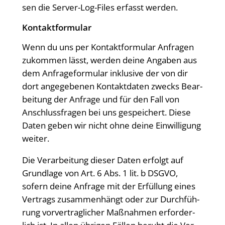
sen die Ser­ver-Log-Files erfasst werden.
Kon­takt­for­mu­lar
Wenn du uns per Kon­takt­for­mu­lar Anfra­gen
zukom­men lässt, wer­den dei­ne Anga­ben aus
dem Anfra­ge­for­mu­lar inklu­si­ve der von dir
dort ange­ge­be­nen Kon­takt­da­ten zwecks Bear­
bei­tung der Anfra­ge und für den Fall von
Anschluss­fra­gen bei uns gespei­chert. Die­se
Daten geben wir nicht ohne dei­ne Ein­wil­li­gung
weiter.
Die Ver­ar­bei­tung die­ser Daten erfolgt auf
Grund­la­ge von Art. 6 Abs. 1 lit. b DSGVO,
sofern dei­ne Anfra­ge mit der Erfül­lung eines
Ver­trags zusam­men­hängt oder zur Durch­füh­
rung vor­ver­trag­li­cher Maß­nah­men erfor­der­