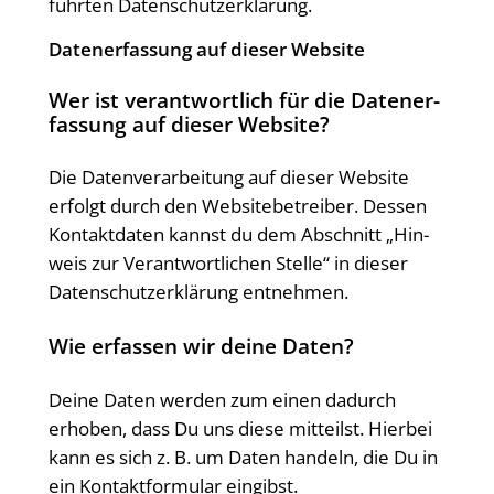
führ­ten Datenschutzerklärung.
Daten­er­fas­sung auf die­ser Website
Wer ist ver­ant­wort­lich für die Daten­er­
fas­sung auf die­ser Website?
Die Daten­ver­ar­bei­tung auf die­ser Web­site
erfolgt durch den Web­site­be­trei­ber. Des­sen
Kon­takt­da­ten kannst du dem Abschnitt „Hin­
weis zur Ver­ant­wort­li­chen Stel­le“ in die­ser
Daten­schutz­er­klä­rung entnehmen.
Wie erfas­sen wir dei­ne Daten?
Dei­ne Daten wer­den zum einen dadurch
erho­ben, dass Du uns die­se mit­teilst. Hier­bei
kann es sich z. B. um Daten han­deln, die Du in
ein Kon­takt­for­mu­lar eingibst.