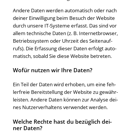
Ande­re Daten wer­den auto­ma­tisch oder nach
dei­ner Ein­wil­li­gung beim Besuch der Web­site
durch unse­re IT-Sys­te­me erfasst. Das sind vor
allem tech­ni­sche Daten (z. B. Inter­net­brow­ser,
Betriebs­sys­tem oder Uhr­zeit des Sei­ten­auf­
rufs). Die Erfas­sung die­ser Daten erfolgt auto­
ma­tisch, sobald Sie die­se Web­site betreten.
Wofür nut­zen wir Ihre Daten?
Ein Teil der Daten wird erho­ben, um eine feh­
ler­freie Bereit­stel­lung der Web­site zu gewähr­
leis­ten. Ande­re Daten kön­nen zur Ana­ly­se dei­
nes Nut­zer­ver­hal­tens ver­wen­det werden.
Wel­che Rech­te hast du bezüg­lich dei­
ner Daten?