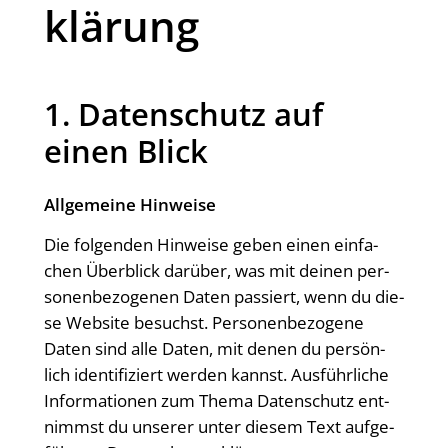
klä­rung
1. Daten­schutz auf
einen Blick
All­ge­mei­ne Hinweise
Die fol­gen­den Hin­wei­se geben einen ein­fa­
chen Über­blick dar­über, was mit dei­nen per­
so­nen­be­zo­ge­nen Daten pas­siert, wenn du die­
se Web­site besuchst. Per­so­nen­be­zo­ge­ne
Daten sind alle Daten, mit denen du per­sön­
lich iden­ti­fi­ziert wer­den kannst. Aus­führ­li­che
Infor­ma­tio­nen zum The­ma Daten­schutz ent­
nimmst du unse­rer unter die­sem Text auf­ge­