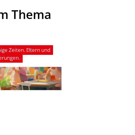
sem Thema
ige Zeiten. Eltern und
erungen.