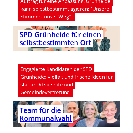
Auftrag für eine Anpassung. Grünheide
kann selbstbestimmt agieren: "Unsere
Stimmen, unser Weg".
SPD Grünheide für einen
selbst­be­stimm­ten Ort
Engagierte Kandidaten der SPD
Grünheide: Vielfalt und frische Ideen für
starke Ortsbeiräte und
Gemeindevertretung.
Team für die
Kommunalwahl