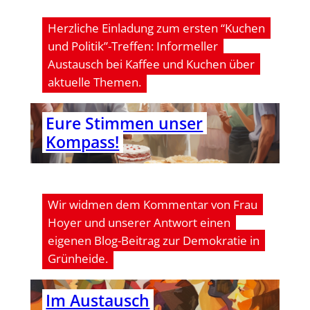
Herzliche Einladung zum ersten “Kuchen
und Politik”-Treffen: Informeller
Austausch bei Kaffee und Kuchen über
aktuelle Themen.
Eure Stim­men unser
Kompass!
Wir widmen dem Kommentar von Frau
Hoyer und unserer Antwort einen
eigenen Blog-Beitrag zur Demokratie in
Grünheide.
Im Aus­tausch