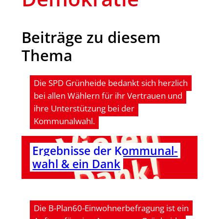
Beiträge zu diesem
Thema
Die SPD Grünheide bedankt sich herzlich
bei allen Wählern für ihr Vertrauen und
ihre Unterstützung bei der
Kommunalwahl.
Ergeb­nis­se der Kom­mu­nal­
wahl & ein Dank
Die B-Plan60-Einwohnerbefragung ist ein